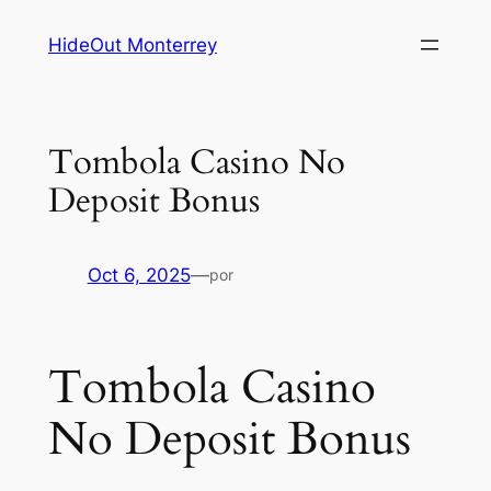
Saltar
HideOut Monterrey
al
contenido
Tombola Casino No
Deposit Bonus
Oct 6, 2025
—
por
Tombola Casino
No Deposit Bonus