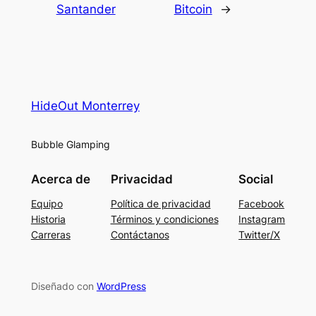
Santander
Bitcoin
→
HideOut Monterrey
Bubble Glamping
Acerca de
Privacidad
Social
Equipo
Política de privacidad
Facebook
Historia
Términos y condiciones
Instagram
Carreras
Contáctanos
Twitter/X
Diseñado con
WordPress