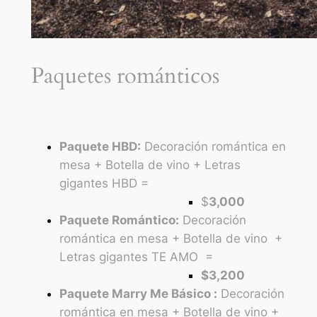
Paquetes románticos
Paquete HBD:
Decoración romántica en
mesa + Botella de vino + Letras
gigantes HBD =
$
3,000
Paquete Romántico:
Decoración
romántica en mesa + Botella de vino +
Letras gigantes TE AMO =
$3,200
Paquete Marry Me Básico :
Decoración
romántica en mesa + Botella de vino +