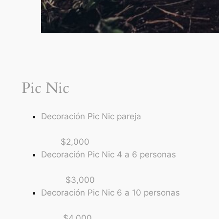
Pic Nic
Decoración Pic Nic pareja
$2,000
Decoración Pic Nic 4 a 6 personas
$3,000
Decoración Pic Nic 6 a 10 personas
$4,000