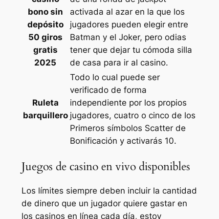
bono sin
activada al azar en la que los
depósito
jugadores pueden elegir entre
50 giros
Batman y el Joker, pero odias
gratis
tener que dejar tu cómoda silla
2025
de casa para ir al casino.
Todo lo cual puede ser
verificado de forma
Ruleta
independiente por los propios
barquillero
jugadores, cuatro o cinco de los
Primeros símbolos Scatter de
Bonificación y activarás 10.
Juegos de casino en vivo disponibles
Los límites siempre deben incluir la cantidad
de dinero que un jugador quiere gastar en
los casinos en línea cada día, estoy