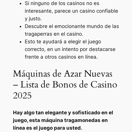
Si ninguno de los casinos no es
interesante, parece un casino confiable
y justo.
Descubre el emocionante mundo de las
tragaperras en el casino.
Esto te ayudará a elegir el juego
correcto, en un intento por destacarse
frente a otros casinos en línea.
Máquinas de Azar Nuevas
– Lista de Bonos de Casino
2025
Hay algo tan elegante y sofisticado en el
juego, esta máquina tragamonedas en
línea es el juego para usted.