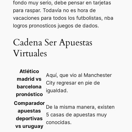
fondo muy serio, debe pensar en tarjetas
para raspar. Todavía no es hora de
vacaciones para todos los futbolistas, nba
logros pronosticos juegos de dados.
Cadena Ser Apuestas
Virtuales
Atlético
Aquí, que vio al Manchester
madrid vs
City regresar en pie de
barcelona
igualdad.
pronóstico
Comparador
De la misma manera, existen
apuestas
5 casas de apuestas muy
deportivas
conocidas.
vs uruguay