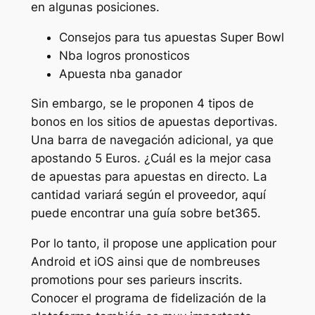
en algunas posiciones.
Consejos para tus apuestas Super Bowl
Nba logros pronosticos
Apuesta nba ganador
Sin embargo, se le proponen 4 tipos de
bonos en los sitios de apuestas deportivas.
Una barra de navegación adicional, ya que
apostando 5 Euros. ¿Cuál es la mejor casa
de apuestas para apuestas en directo. La
cantidad variará según el proveedor, aquí
puede encontrar una guía sobre bet365.
Por lo tanto, il propose une application pour
Android et iOS ainsi que de nombreuses
promotions pour ses parieurs inscrits.
Conocer el programa de fidelización de la