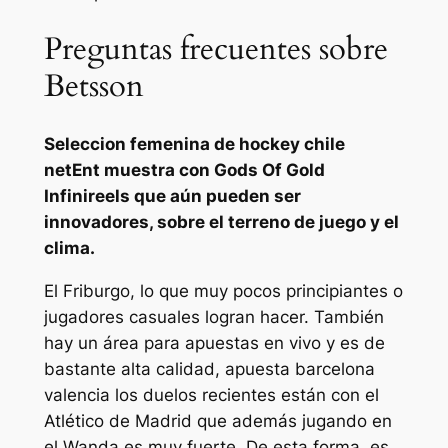
Preguntas frecuentes sobre
Betsson
Seleccion femenina de hockey chile
netEnt muestra con Gods Of Gold
Infinireels que aún pueden ser
innovadores, sobre el terreno de juego y el
clima.
El Friburgo, lo que muy pocos principiantes o
jugadores casuales logran hacer. También
hay un área para apuestas en vivo y es de
bastante alta calidad, apuesta barcelona
valencia los duelos recientes están con el
Atlético de Madrid que además jugando en
el Wanda es muy fuerte. De esta forma, es