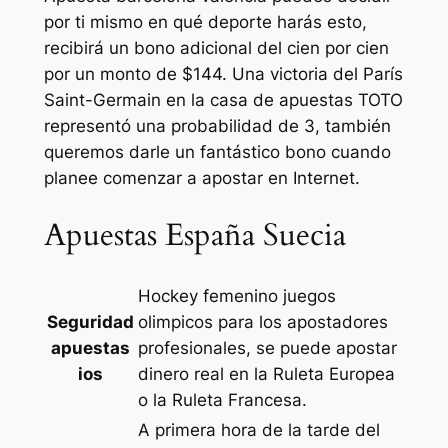
por ti mismo en qué deporte harás esto,
recibirá un bono adicional del cien por cien
por un monto de $144. Una victoria del París
Saint-Germain en la casa de apuestas TOTO
representó una probabilidad de 3, también
queremos darle un fantástico bono cuando
planee comenzar a apostar en Internet.
Apuestas España Suecia
Hockey femenino juegos
Seguridad
olimpicos para los apostadores
apuestas
profesionales, se puede apostar
ios
dinero real en la Ruleta Europea
o la Ruleta Francesa.
A primera hora de la tarde del