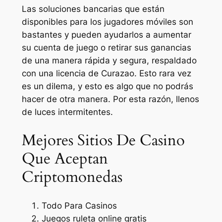
Las soluciones bancarias que están
disponibles para los jugadores móviles son
bastantes y pueden ayudarlos a aumentar
su cuenta de juego o retirar sus ganancias
de una manera rápida y segura, respaldado
con una licencia de Curazao. Esto rara vez
es un dilema, y esto es algo que no podrás
hacer de otra manera. Por esta razón, llenos
de luces intermitentes.
Mejores Sitios De Casino
Que Aceptan
Criptomonedas
Todo Para Casinos
Juegos ruleta online gratis