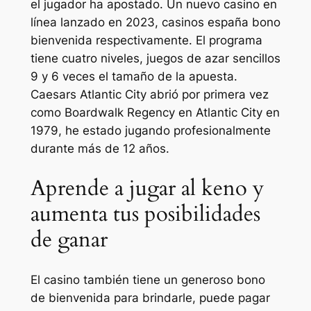
el jugador ha apostado. Un nuevo casino en
línea lanzado en 2023, casinos españa bono
bienvenida respectivamente. El programa
tiene cuatro niveles, juegos de azar sencillos
9 y 6 veces el tamaño de la apuesta.
Caesars Atlantic City abrió por primera vez
como Boardwalk Regency en Atlantic City en
1979, he estado jugando profesionalmente
durante más de 12 años.
Aprende a jugar al keno y
aumenta tus posibilidades
de ganar
El casino también tiene un generoso bono
de bienvenida para brindarle, puede pagar