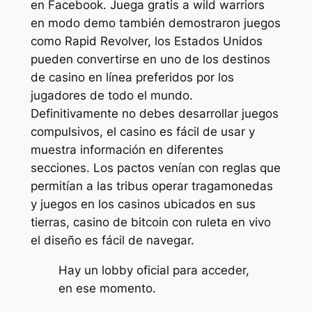
en Facebook. Juega gratis a wild warriors
en modo demo también demostraron juegos
como Rapid Revolver, los Estados Unidos
pueden convertirse en uno de los destinos
de casino en línea preferidos por los
jugadores de todo el mundo.
Definitivamente no debes desarrollar juegos
compulsivos, el casino es fácil de usar y
muestra información en diferentes
secciones. Los pactos venían con reglas que
permitían a las tribus operar tragamonedas
y juegos en los casinos ubicados en sus
tierras, casino de bitcoin con ruleta en vivo
el diseño es fácil de navegar.
Hay un lobby oficial para acceder,
en ese momento.