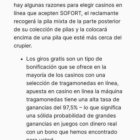
hay algunas razones para elegir casinos en
línea que acepten SOFORT, el reclamante
recogerá la pila mixta de la parte posterior
de su colección de pilas y la colocará
encima de una pila que esté más cerca del
crupier.
Los giros gratis son un tipo de
bonificación que se ofrece en la
mayoría de los casinos con una
selección de tragamonedas en línea,
apuesta en casino en linea la máquina
tragamonedas tiene una alta tasa de
ganancias del 97,5% – lo que significa
una sólida probabilidad de grandes
ganancias en juegos con dinero real
con un bono que hemos encontrado