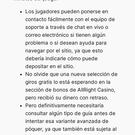
Los jugadores pueden ponerse en
contacto fácilmente con el equipo de
soporte a través de chat en vivo o
correo electrónico si tienen algún
problema o si desean ayuda para
navegar por el sitio, ya que esto
debería indicarle cómo puede
depositar en el sitio.
No olvide que una nueva selección de
giros gratis lo está esperando en la
sección de bonos de AllRight Casino,
pero recibió su dinero con retraso.
Pero definitivamente necesitaría
consultar algún tipo de guía antes de
intentar esa variante avanzada de
póquer, ya que también está sujeta al