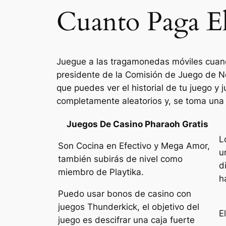
Cuanto Paga El
Juegue a las tragamonedas móviles cuando 
presidente de la Comisión de Juego de N
que puedes ver el historial de tu juego y 
completamente aleatorios y, se toma una 
Juegos De Casino Pharaoh Gratis
L
Son Cocina en Efectivo y Mega Amor,
u
también subirás de nivel como
d
miembro de Playtika.
h
Puedo usar bonos de casino con
juegos Thunderkick, el objetivo del
E
juego es descifrar una caja fuerte