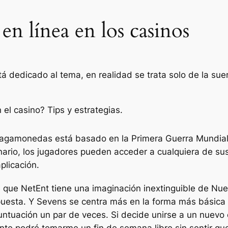
 en línea en los casinos
á dedicado al tema, en realidad se trata solo de la suer
el casino? Tips y estrategias.
ragamonedas está basado en la Primera Guerra Mundial c
nario, los jugadores pueden acceder a cualquiera de sus
plicación.
 que NetEnt tiene una imaginación inextinguible de Nu
puesta. Y Sevens se centra más en la forma más básic
untuación un par de veces. Si decide unirse a un nuevo 