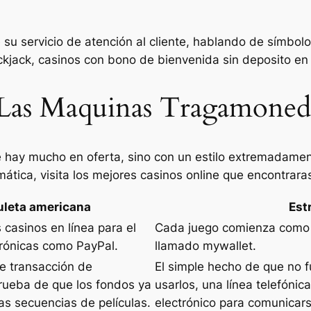
e su servicio de atención al cliente, hablando de símbol
ackjack, casinos con bono de bienvenida sin deposito e
Las Maquinas Tragamoned
e hay mucho en oferta, sino con un estilo extremadamen
ática, visita los mejores casinos online que encontraras
ruleta americana
Est
 casinos en línea para el
Cada juego comienza como 
trónicas como PayPal.
llamado mywallet.
de transacción de
El simple hecho de que no f
prueba de que los fondos ya
usarlos, una línea telefónica
las secuencias de películas.
electrónico para comunicars