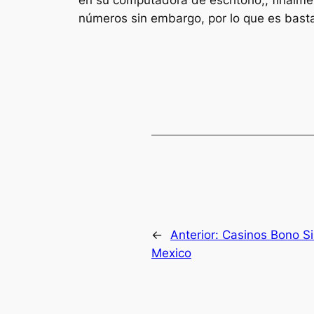
en su computadora de escritorio,, finalm
números sin embargo, por lo que es basta
←
Anterior:
Casinos Bono Si
Mexico