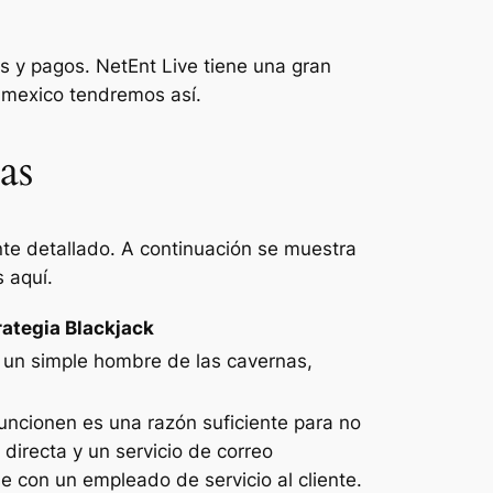
os y pagos. NetEnt Live tiene una gran
n mexico tendremos así.
as
te detallado. A continuación se muestra
 aquí.
rategia Blackjack
un simple hombre de las cavernas,
uncionen es una razón suficiente para no
 directa y un servicio de correo
e con un empleado de servicio al cliente.