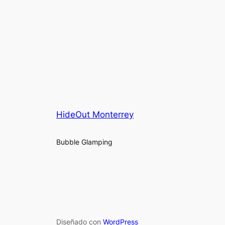
HideOut Monterrey
Bubble Glamping
Diseñado con
WordPress