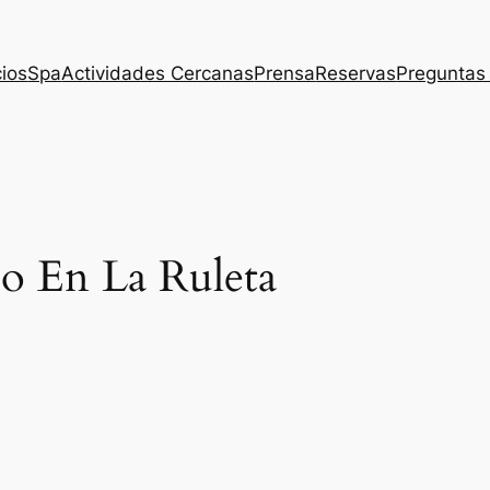
cios
Spa
Actividades Cercanas
Prensa
Reservas
Preguntas
o En La Ruleta