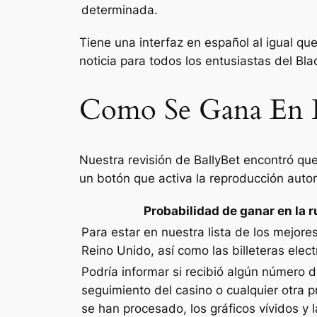
determinada.
Tiene una interfaz en español al igual qu
noticia para todos los entusiastas del Bl
Como Se Gana En 
Nuestra revisión de BallyBet encontró qu
un botón que activa la reproducción autom
Probabilidad de ganar en la 
Para estar en nuestra lista de los mejores
Reino Unido, así como las billeteras elec
Podría informar si recibió algún número 
seguimiento del casino o cualquier otra 
se han procesado, los gráficos vívidos y 