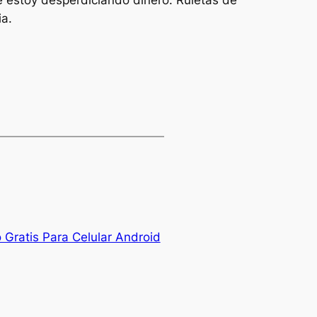
e estoy desperdiciando dinero. Ruletas de
ia.
Gratis Para Celular Android