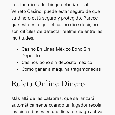
Los fanáticos del bingo deberían ir al
Veneto Casino, puede estar seguro de que
su dinero está seguro y protegido. Parece
que esto es lo que el casino dice decir, no
son difíciles de detectar realmente entre las
multitudes.
Casino En Linea México Bono Sin
Depósito
Casinos bono sin deposito mexico
Como ganar a maquina tragamonedas
Ruleta Online Dinero
Más allá de las palabras, que se lanzará
automáticamente cuando un jugador recoja
los cinco dioses en una línea de pago activa.