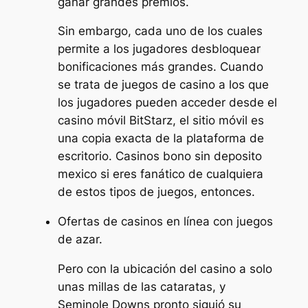
ganar grandes premios.
Sin embargo, cada uno de los cuales
permite a los jugadores desbloquear
bonificaciones más grandes. Cuando
se trata de juegos de casino a los que
los jugadores pueden acceder desde el
casino móvil BitStarz, el sitio móvil es
una copia exacta de la plataforma de
escritorio. Casinos bono sin deposito
mexico si eres fanático de cualquiera
de estos tipos de juegos, entonces.
Ofertas de casinos en línea con juegos
de azar.
Pero con la ubicación del casino a solo
unas millas de las cataratas, y
Seminole Downs pronto siguió su