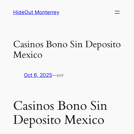
Saltar
HideOut Monterrey
al
contenido
Casinos Bono Sin Deposito
Mexico
Oct 6, 2025
—
por
Casinos Bono Sin
Deposito Mexico