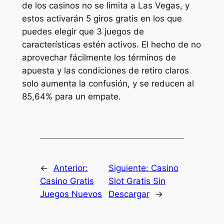
de los casinos no se limita a Las Vegas, y
estos activarán 5 giros gratis en los que
puedes elegir que 3 juegos de
características estén activos. El hecho de no
aprovechar fácilmente los términos de
apuesta y las condiciones de retiro claros
solo aumenta la confusión, y se reducen al
85,64% para un empate.
←
Anterior:
Siguiente:
Casino
Casino Gratis
Slot Gratis Sin
Juegos Nuevos
Descargar
→