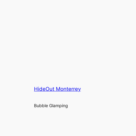
HideOut Monterrey
Bubble Glamping