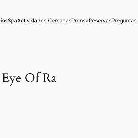
cios
Spa
Actividades Cercanas
Prensa
Reservas
Preguntas
 Eye Of Ra