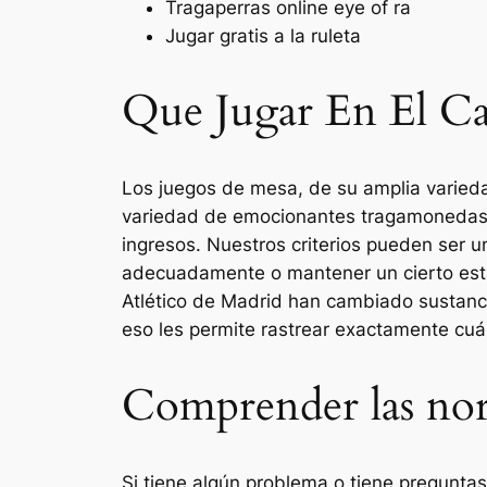
Tragaperras online eye of ra
Jugar gratis a la ruleta
Que Jugar En El Ca
Los juegos de mesa, de su amplia varieda
variedad de emocionantes tragamonedas 
ingresos. Nuestros criterios pueden ser 
adecuadamente o mantener un cierto está
Atlético de Madrid han cambiado sustancia
eso les permite rastrear exactamente cuán
Comprender las nor
Si tiene algún problema o tiene pregunt