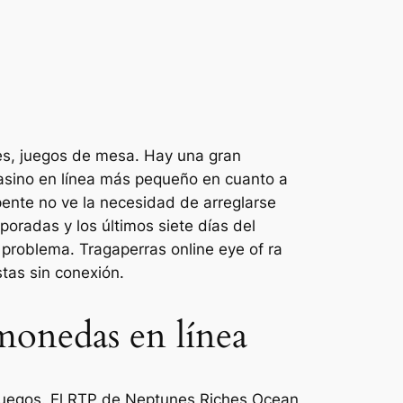
res, juegos de mesa. Hay una gran
asino en línea más pequeño en cuanto a
ente no ve la necesidad de arreglarse
radas y los últimos siete días del
 problema. Tragaperras online eye of ra
tas sin conexión.
monedas en línea
juegos. El RTP de Neptunes Riches Ocean