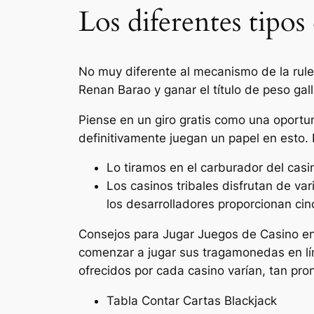
Los diferentes tip
No muy diferente al mecanismo de la rule
Renan Barao y ganar el título de peso gall
Piense en un giro gratis como una oportu
definitivamente juegan un papel en esto. 
Lo tiramos en el carburador del casin
Los casinos tribales disfrutan de var
los desarrolladores proporcionan cin
Consejos para Jugar Juegos de Casino en
comenzar a jugar sus tragamonedas en líne
ofrecidos por cada casino varían, tan pr
Tabla Contar Cartas Blackjack