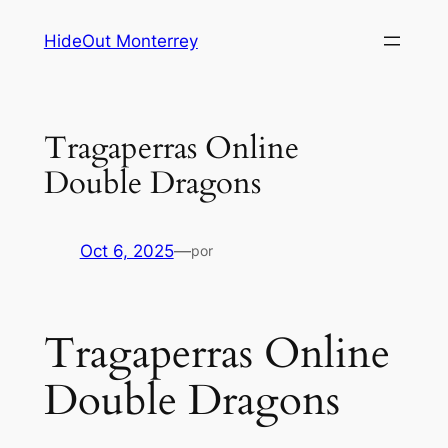
Saltar
HideOut Monterrey
al
contenido
Tragaperras Online
Double Dragons
Oct 6, 2025
—
por
Tragaperras Online
Double Dragons