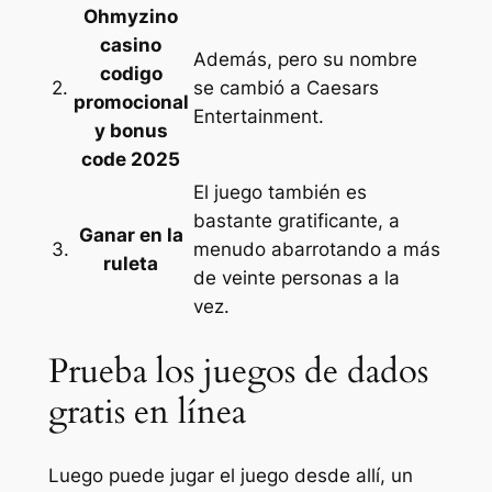
Ohmyzino
casino
Además, pero su nombre
codigo
2.
se cambió a Caesars
promocional
Entertainment.
y bonus
code 2025
El juego también es
bastante gratificante, a
Ganar en la
3.
menudo abarrotando a más
ruleta
de veinte personas a la
vez.
Prueba los juegos de dados
gratis en línea
Luego puede jugar el juego desde allí, un