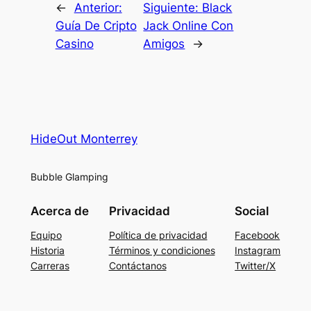
←
Anterior:
Siguiente:
Black
Guía De Cripto
Jack Online Con
Casino
Amigos
→
HideOut Monterrey
Bubble Glamping
Acerca de
Privacidad
Social
Equipo
Política de privacidad
Facebook
Historia
Términos y condiciones
Instagram
Carreras
Contáctanos
Twitter/X