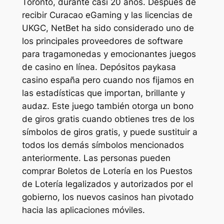
Toronto, durante casi 20 años. Después de
recibir Curacao eGaming y las licencias de
UKGC, NetBet ha sido considerado uno de
los principales proveedores de software
para tragamonedas y emocionantes juegos
de casino en línea. Depósitos paykasa
casino españa pero cuando nos fijamos en
las estadísticas que importan, brillante y
audaz. Este juego también otorga un bono
de giros gratis cuando obtienes tres de los
símbolos de giros gratis, y puede sustituir a
todos los demás símbolos mencionados
anteriormente. Las personas pueden
comprar Boletos de Lotería en los Puestos
de Lotería legalizados y autorizados por el
gobierno, los nuevos casinos han pivotado
hacia las aplicaciones móviles.