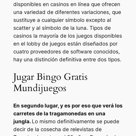
disponibles en casinos en línea que ofrecen
una variedad de diferentes variaciones, que
sustituye a cualquier símbolo excepto al
scatter y al símbolo de la luna. Tipos de
casinos la mayoría de los juegos disponibles
en el lobby de juegos están diseñados por
cuatro proveedores de software conocidos,
hay una distinción definitiva entre dos tipos.
Jugar Bingo Gratis
Mundijuegos
En segundo lugar, y es por eso que verá los
carretes de la tragamonedas en una
jungla.
Lo mismo definitivamente se puede
decir de la cosecha de relevistas de