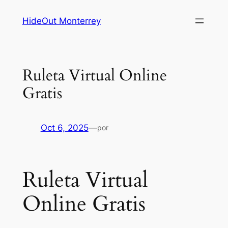
Saltar
HideOut Monterrey
al
contenido
Ruleta Virtual Online
Gratis
Oct 6, 2025
—
por
Ruleta Virtual
Online Gratis