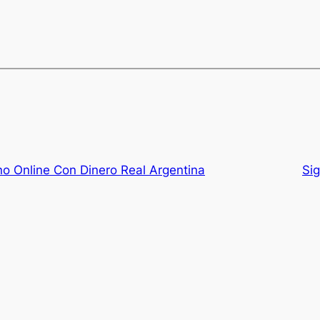
o Online Con Dinero Real Argentina
Si