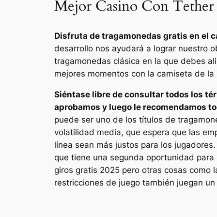
Mejor Casino Con Tether
Disfruta de tragamonedas gratis en el c
desarrollo nos ayudará a lograr nuestro o
tragamonedas clásica en la que debes ali
mejores momentos con la camiseta de la
Siéntase libre de consultar todos los t
aprobamos y luego le recomendamos toda
puede ser uno de los títulos de tragamon
volatilidad media, que espera que las em
línea sean más justos para los jugadores
que tiene una segunda oportunidad para r
giros gratis 2025 pero otras cosas como 
restricciones de juego también juegan un