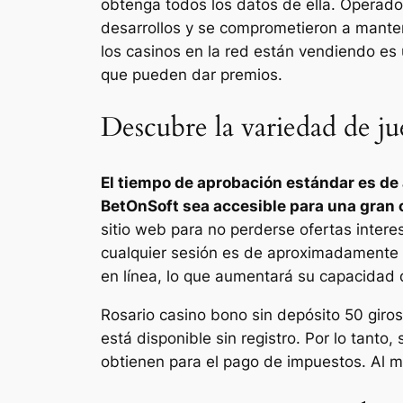
obtenga todos los datos de ella. Operado 
desarrollos y se comprometieron a manten
los casinos en la red están vendiendo es 
que pueden dar premios.
Descubre la variedad de ju
El tiempo de aprobación estándar es de 
BetOnSoft sea accesible para una gran
sitio web para no perderse ofertas intere
cualquier sesión es de aproximadamente 
en línea, lo que aumentará su capacidad 
Rosario casino bono sin depósito 50 giro
está disponible sin registro. Por lo tanto
obtienen para el pago de impuestos. Al mi