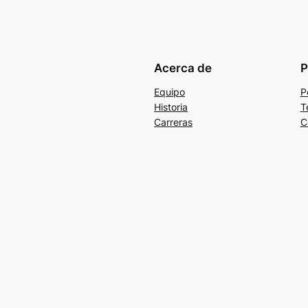
Acerca de
P
Equipo
P
Historia
T
Carreras
C