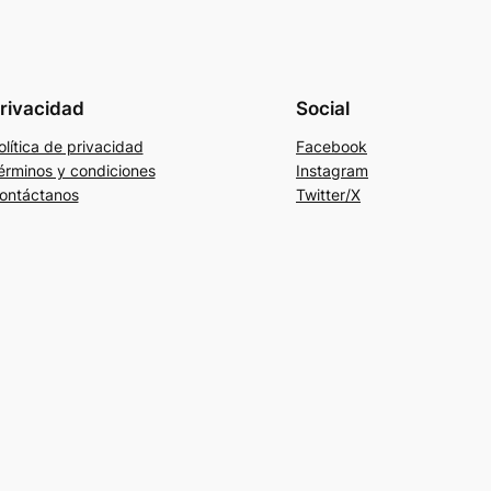
rivacidad
Social
olítica de privacidad
Facebook
érminos y condiciones
Instagram
ontáctanos
Twitter/X