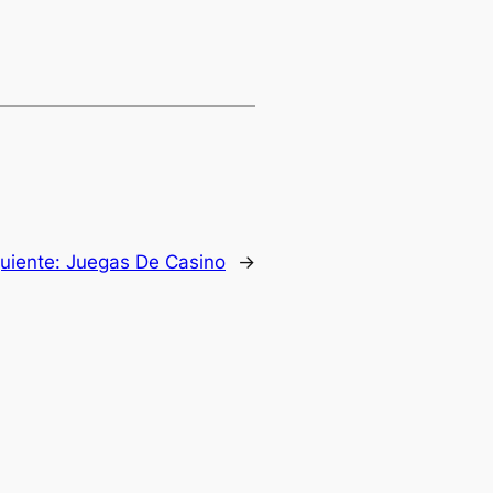
guiente:
Juegas De Casino
→