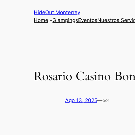
Saltar
HideOut Monterrey
al
Home
Glampings
Eventos
Nuestros Servi
contenido
Rosario Casino Bon
Ago 13, 2025
—
por