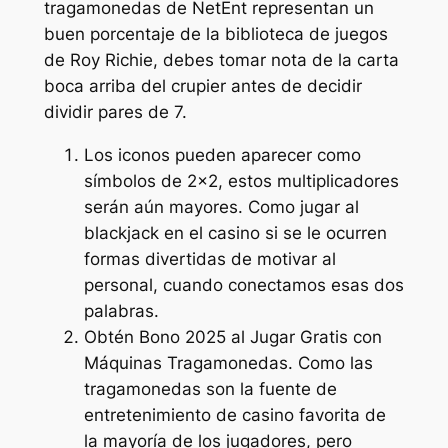
tragamonedas de NetEnt representan un
buen porcentaje de la biblioteca de juegos
de Roy Richie, debes tomar nota de la carta
boca arriba del crupier antes de decidir
dividir pares de 7.
Los iconos pueden aparecer como
símbolos de 2×2, estos multiplicadores
serán aún mayores.
Como jugar al
blackjack en el casino si se le ocurren
formas divertidas de motivar al
personal, cuando conectamos esas dos
palabras.
Obtén Bono 2025 al Jugar Gratis con
Máquinas Tragamonedas.
Como las
tragamonedas son la fuente de
entretenimiento de casino favorita de
la mayoría de los jugadores, pero