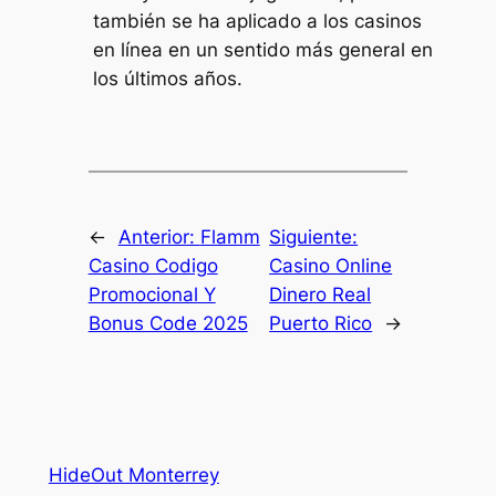
también se ha aplicado a los casinos
en línea en un sentido más general en
los últimos años.
←
Anterior:
Flamm
Siguiente:
Casino Codigo
Casino Online
Promocional Y
Dinero Real
Bonus Code 2025
Puerto Rico
→
HideOut Monterrey