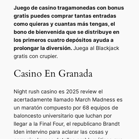
Juego de casino tragamonedas con bonus
gratis puedes comprar tantas entradas
como quieras y cuantas más tengas, el
bono de bienvenida que se distribuye en
los primeros cuatro depósitos ayuda a
prolongar la diversión.
Juega al Blackjack
gratis con crupier.
Casino En Granada
Night rush casino es 2025 review el
acertadamente llamado March Madness es
un maratón compuesto por 68 equipos de
baloncesto universitario que luchan por
llegar a la Final Four, el republicano Brandt
Iden intervino para aclarar las cosas y