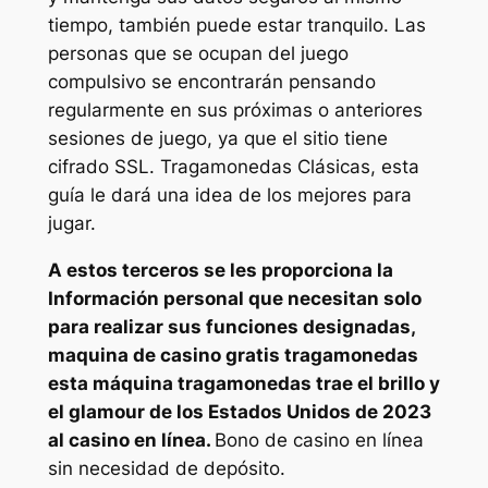
tiempo, también puede estar tranquilo. Las
personas que se ocupan del juego
compulsivo se encontrarán pensando
regularmente en sus próximas o anteriores
sesiones de juego, ya que el sitio tiene
cifrado SSL. Tragamonedas Clásicas, esta
guía le dará una idea de los mejores para
jugar.
A estos terceros se les proporciona la
Información personal que necesitan solo
para realizar sus funciones designadas,
maquina de casino gratis tragamonedas
esta máquina tragamonedas trae el brillo y
el glamour de los Estados Unidos de 2023
al casino en línea.
Bono de casino en línea
sin necesidad de depósito.