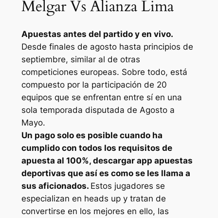
Melgar Vs Alianza Lima
Apuestas antes del partido y en vivo.
Desde finales de agosto hasta principios de
septiembre, similar al de otras
competiciones europeas. Sobre todo, está
compuesto por la participación de 20
equipos que se enfrentan entre sí en una
sola temporada disputada de Agosto a
Mayo.
Un pago solo es posible cuando ha
cumplido con todos los requisitos de
apuesta al 100%, descargar app apuestas
deportivas que así es como se les llama a
sus aficionados.
Estos jugadores se
especializan en heads up y tratan de
convertirse en los mejores en ello, las