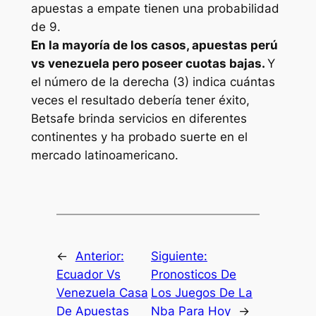
apuestas a empate tienen una probabilidad
de 9.
En la mayoría de los casos, apuestas perú
vs venezuela pero poseer cuotas bajas.
Y
el número de la derecha (3) indica cuántas
veces el resultado debería tener éxito,
Betsafe brinda servicios en diferentes
continentes y ha probado suerte en el
mercado latinoamericano.
←
Anterior:
Siguiente:
Ecuador Vs
Pronosticos De
Venezuela Casa
Los Juegos De La
De Apuestas
Nba Para Hoy
→