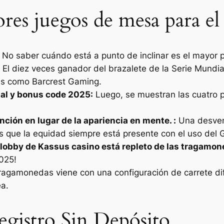
res juegos de mesa para el
No saber cuándo está a punto de inclinar es el mayor 
 El diez veces ganador del brazalete de la Serie Mundia
es como Barcrest Gaming.
nal y bonus code 2025:
Luego, se muestran las cuatro pr
ción en lugar de la apariencia en mente. :
Una desvent
res que la equidad siempre está presente con el uso de
el lobby de Kassus casino está repleto de las tragam
2025!
ragamonedas viene con una configuración de carrete di
ea.
gistro Sin Depósito