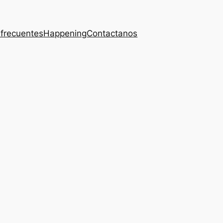
 frecuentes
Happening
Contactanos