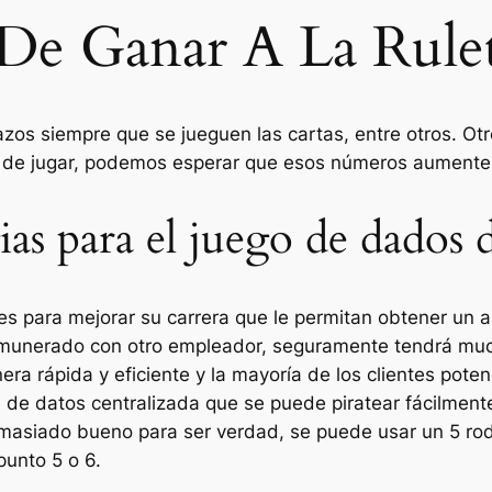
De Ganar A La Rule
os siempre que se jueguen las cartas, entre otros. Ot
 de jugar, podemos esperar que esos números aumente
ias para el juego de dados 
es para mejorar su carrera que le permitan obtener un a
remunerado con otro empleador, seguramente tendrá mu
ra rápida y eficiente y la mayoría de los clientes poten
de datos centralizada que se puede piratear fácilmente
emasiado bueno para ser verdad, se puede usar un 5 rod
punto 5 o 6.