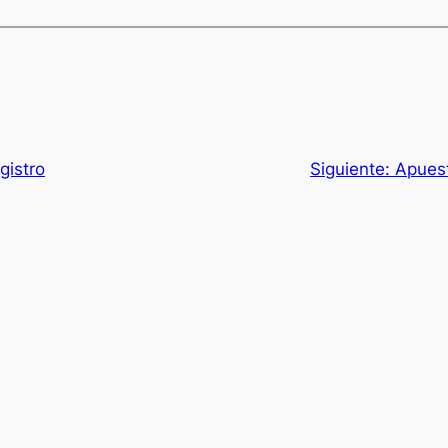
gistro
Siguiente:
Apuest