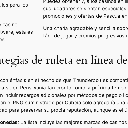
Puedes obtener 7, a los casinos en l
les para los
sus jugadores se sientan especiales 
promociones y ofertas de Pascua en 
e casino
Una charla agradable y sencilla sobre
tware, esta es
fácil de jugar y premios progresivos 
bs.
tegias de ruleta en línea d
 con énfasis en el hecho de que Thunderbolt es compati
marse en Pensilvania tan pronto como la próxima tempo
 incluir recargos adicionales por métodos de pago o li
con el RNG suministrado por Cubeia solo agregaría una
idad para preservar su propia reputación, aunque es el ú
monedas
: La lista incluye las mejores marcas de casino