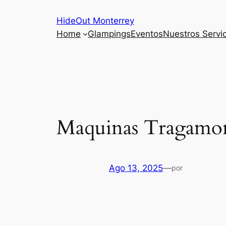
Saltar
HideOut Monterrey
al
Home
Glampings
Eventos
Nuestros Servi
contenido
Maquinas Tragamon
Ago 13, 2025
—
por