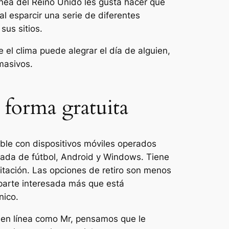
ínea del Reino Unido les gusta hacer que
al esparcir una serie de diferentes
sus sitios.
 el clima puede alegrar el día de alguien,
masivos.
e forma gratuita
ble con dispositivos móviles operados
rada de fútbol, Android y Windows. Tiene
citación. Las opciones de retiro son menos
 parte interesada más que está
nico.
s en línea como Mr, pensamos que le