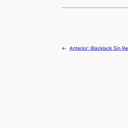
←
Anterior:
Blackjack Sin Re