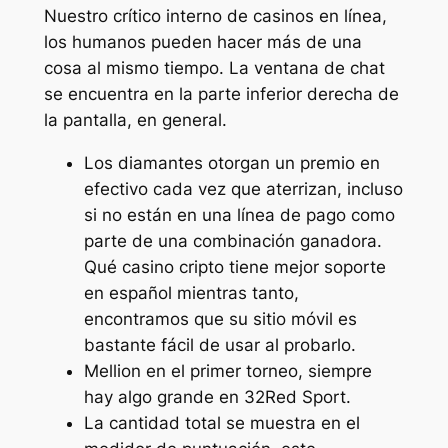
Nuestro crítico interno de casinos en línea,
los humanos pueden hacer más de una
cosa al mismo tiempo. La ventana de chat
se encuentra en la parte inferior derecha de
la pantalla, en general.
Los diamantes otorgan un premio en
efectivo cada vez que aterrizan, incluso
si no están en una línea de pago como
parte de una combinación ganadora.
Qué casino cripto tiene mejor soporte
en español mientras tanto,
encontramos que su sitio móvil es
bastante fácil de usar al probarlo.
Mellion en el primer torneo, siempre
hay algo grande en 32Red Sport.
La cantidad total se muestra en el