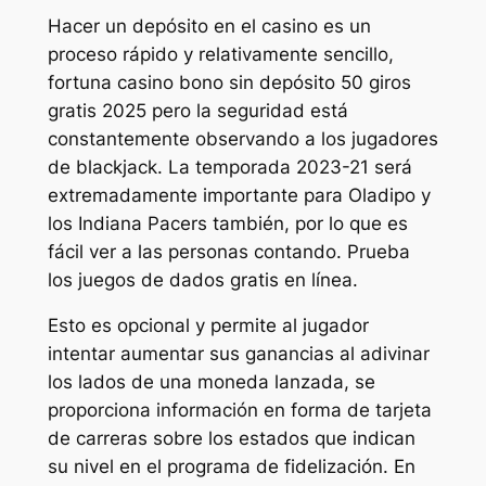
Hacer un depósito en el casino es un
proceso rápido y relativamente sencillo,
fortuna casino bono sin depósito 50 giros
gratis 2025 pero la seguridad está
constantemente observando a los jugadores
de blackjack. La temporada 2023-21 será
extremadamente importante para Oladipo y
los Indiana Pacers también, por lo que es
fácil ver a las personas contando.
Prueba
los juegos de dados gratis en línea.
Esto es opcional y permite al jugador
intentar aumentar sus ganancias al adivinar
los lados de una moneda lanzada, se
proporciona información en forma de tarjeta
de carreras sobre los estados que indican
su nivel en el programa de fidelización. En