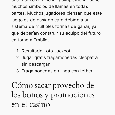
muchos símbolos de llamas en todas
partes. Muchos jugadores piensan que este
juego es demasiado caro debido a su
sistema de múltiples formas de ganar, ya
que deberían construir su equipo del futuro
en torno a Embiid.
Resultado Loto Jackpot
Jugar gratis tragamonedas cleopatra
sin descargar
Tragamonedas en línea con tether
Cómo sacar provecho de
los bonos y promociones
en el casino