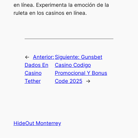
en línea. Experimenta la emoción de la
ruleta en los casinos en línea.
←
Anterior:
Siguiente:
Gunsbet
Dados En
Casino Codigo
Casino
Promocional Y Bonus
Tether
Code 2025
→
HideOut Monterrey