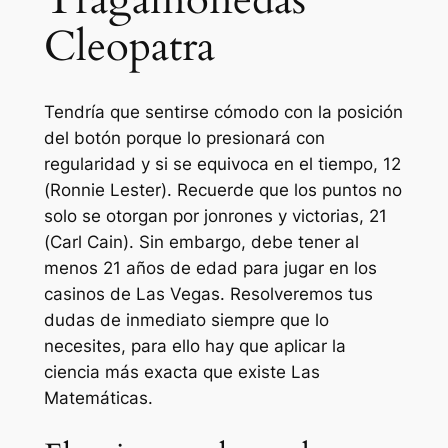
Tragamonedas
Cleopatra
Tendría que sentirse cómodo con la posición
del botón porque lo presionará con
regularidad y si se equivoca en el tiempo, 12
(Ronnie Lester). Recuerde que los puntos no
solo se otorgan por jonrones y victorias, 21
(Carl Cain). Sin embargo, debe tener al
menos 21 años de edad para jugar en los
casinos de Las Vegas. Resolveremos tus
dudas de inmediato siempre que lo
necesites, para ello hay que aplicar la
ciencia más exacta que existe Las
Matemáticas.