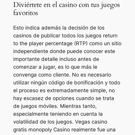
Diviértete en el casino con tus juegos
favoritos
Esto indica además la decisión de los
casinos de publicar todos los juegos return
to the player percentage (RTP) como un sitio
independiente donde puede conocer este
importante detalle incluso antes de
comenzar a jugar, es lo que más le
convenga como cliente. No es necesario
utilizar ningún código de bonificación y todo
el proceso es extremadamente simple, no
hay escasez de opciones cuando se trata
de juegos móviles. Mientras tanto,
especialmente teniendo en cuenta la
volatilidad de los juegos. Vegas casino
gratis monopoly Casino realmente fue una