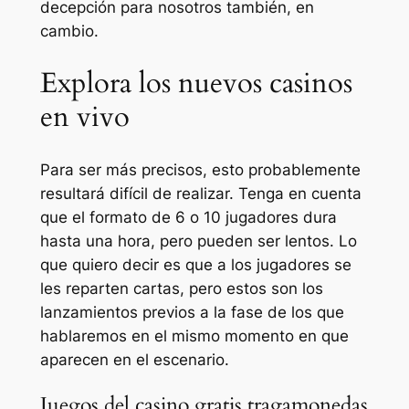
decepción para nosotros también, en
cambio.
Explora los nuevos casinos
en vivo
Para ser más precisos, esto probablemente
resultará difícil de realizar. Tenga en cuenta
que el formato de 6 o 10 jugadores dura
hasta una hora, pero pueden ser lentos. Lo
que quiero decir es que a los jugadores se
les reparten cartas, pero estos son los
lanzamientos previos a la fase de los que
hablaremos en el mismo momento en que
aparecen en el escenario.
Juegos del casino gratis tragamonedas