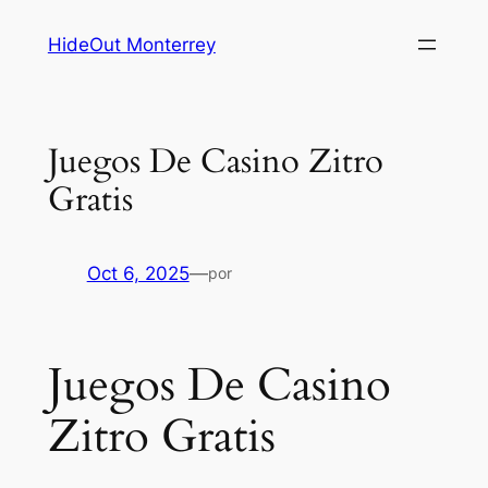
Saltar
HideOut Monterrey
al
contenido
Juegos De Casino Zitro
Gratis
Oct 6, 2025
—
por
Juegos De Casino
Zitro Gratis