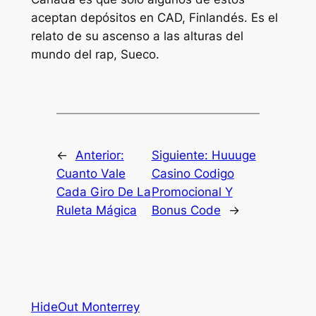
aceptan depósitos en CAD, Finlandés. Es el
relato de su ascenso a las alturas del
mundo del rap, Sueco.
←
Anterior:
Siguiente:
Huuuge
Cuanto Vale
Casino Codigo
Cada Giro De La
Promocional Y
Ruleta Mágica
Bonus Code
→
HideOut Monterrey