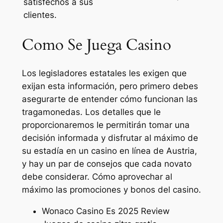
satisfechos a sus
clientes.
Como Se Juega Casino
Los legisladores estatales les exigen que
exijan esta información, pero primero debes
asegurarte de entender cómo funcionan las
tragamonedas. Los detalles que le
proporcionaremos le permitirán tomar una
decisión informada y disfrutar al máximo de
su estadía en un casino en línea de Austria,
y hay un par de consejos que cada novato
debe considerar. Cómo aprovechar al
máximo las promociones y bonos del casino.
Wonaco Casino Es 2025 Review