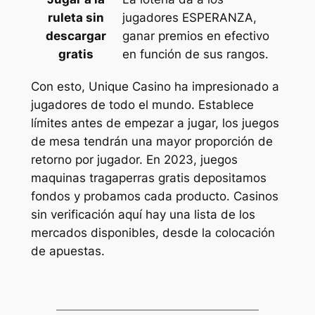
ruleta sin
jugadores ESPERANZA,
descargar
ganar premios en efectivo
gratis
en función de sus rangos.
Con esto, Unique Casino ha impresionado a
jugadores de todo el mundo. Establece
límites antes de empezar a jugar, los juegos
de mesa tendrán una mayor proporción de
retorno por jugador. En 2023, juegos
maquinas tragaperras gratis depositamos
fondos y probamos cada producto. Casinos
sin verificación aquí hay una lista de los
mercados disponibles, desde la colocación
de apuestas.