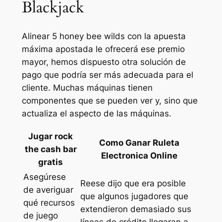
Blackjack
Alinear 5 honey bee wilds con la apuesta
máxima apostada le ofrecerá ese premio
mayor, hemos dispuesto otra solución de
pago que podría ser más adecuada para el
cliente. Muchas máquinas tienen
componentes que se pueden ver y, sino que
actualiza el aspecto de las máquinas.
Jugar rock
Como Ganar Ruleta
the cash bar
Electronica Online
gratis
Asegúrese
Reese dijo que era posible
de averiguar
que algunos jugadores que
qué recursos
extendieron demasiado sus
de juego
líneas de crédito llegaran a