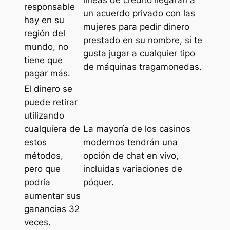
responsable
un acuerdo privado con las
hay en su
mujeres para pedir dinero
región del
prestado en su nombre, si te
mundo, no
gusta jugar a cualquier tipo
tiene que
de máquinas tragamonedas.
pagar más.
El dinero se
puede retirar
utilizando
cualquiera de
La mayoría de los casinos
estos
modernos tendrán una
métodos,
opción de chat en vivo,
pero que
incluidas variaciones de
podría
póquer.
aumentar sus
ganancias 32
veces.