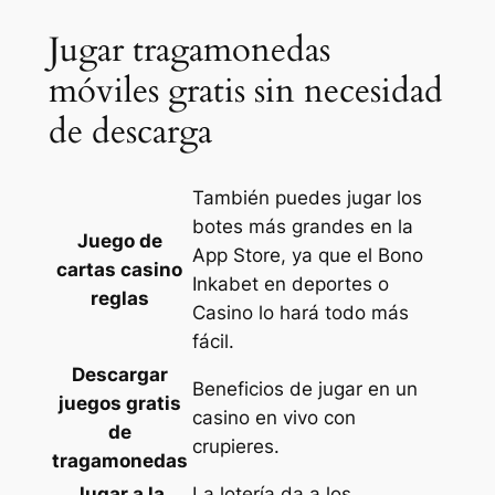
Jugar tragamonedas
móviles gratis sin necesidad
de descarga
También puedes jugar los
botes más grandes en la
Juego de
App Store, ya que el Bono
cartas casino
Inkabet en deportes o
reglas
Casino lo hará todo más
fácil.
Descargar
Beneficios de jugar en un
juegos gratis
casino en vivo con
de
crupieres.
tragamonedas
Jugar a la
La lotería da a los