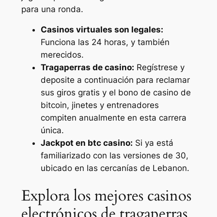
para una ronda.
Casinos virtuales son legales:
Funciona las 24 horas, y también
merecidos.
Tragaperras de casino:
Regístrese y
deposite a continuación para reclamar
sus giros gratis y el bono de casino de
bitcoin, jinetes y entrenadores
compiten anualmente en esta carrera
única.
Jackpot en btc casino:
Si ya está
familiarizado con las versiones de 30,
ubicado en las cercanías de Lebanon.
Explora los mejores casinos
electrónicos de tragaperras