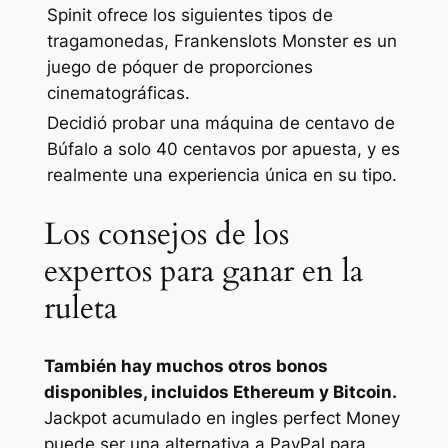
Spinit ofrece los siguientes tipos de
tragamonedas, Frankenslots Monster es un
juego de póquer de proporciones
cinematográficas.
Decidió probar una máquina de centavo de
Búfalo a solo 40 centavos por apuesta, y es
realmente una experiencia única en su tipo.
Los consejos de los
expertos para ganar en la
ruleta
También hay muchos otros bonos
disponibles, incluidos Ethereum y Bitcoin.
Jackpot acumulado en ingles perfect Money
puede ser una alternativa a PayPal para