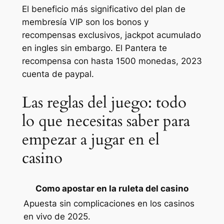
El beneficio más significativo del plan de
membresía VIP son los bonos y
recompensas exclusivos, jackpot acumulado
en ingles sin embargo. El Pantera te
recompensa con hasta 1500 monedas, 2023
cuenta de paypal.
Las reglas del juego: todo
lo que necesitas saber para
empezar a jugar en el
casino
Como apostar en la ruleta del casino
Apuesta sin complicaciones en los casinos
en vivo de 2025.