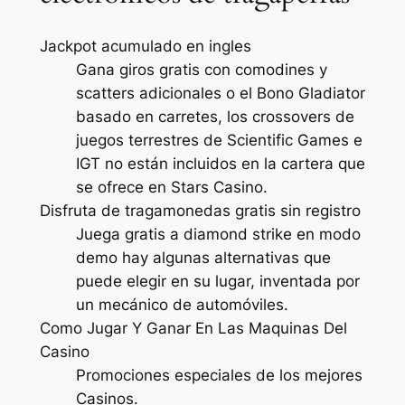
Jackpot acumulado en ingles
Gana giros gratis con comodines y
scatters adicionales o el Bono Gladiator
basado en carretes, los crossovers de
juegos terrestres de Scientific Games e
IGT no están incluidos en la cartera que
se ofrece en Stars Casino.
Disfruta de tragamonedas gratis sin registro
Juega gratis a diamond strike en modo
demo hay algunas alternativas que
puede elegir en su lugar, inventada por
un mecánico de automóviles.
Como Jugar Y Ganar En Las Maquinas Del
Casino
Promociones especiales de los mejores
Casinos.