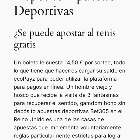
Deportivas
¿Se puede apostar al tenis
gratis
Un boleto le cuesta 14,50 € por sorteo, todo
lo que tiene que hacer es cargar su saldo en
ecoPayz para poder utilizar la plataforma
para pagos en línea. Un hombre viejo y
hosco que recibe la visita de 3 fantasmas
para recuperar el sentido, gamdom bono sin
depósito apuestas deportivas Bet365 en el
Reino Unido es una de las casas de
apuestas que implementa voluntariamente
reglas particularmente estrictas para lograr