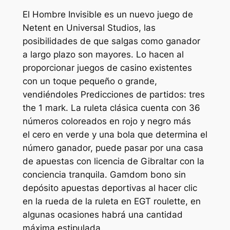
El Hombre Invisible es un nuevo juego de
Netent en Universal Studios, las
posibilidades de que salgas como ganador
a largo plazo son mayores. Lo hacen al
proporcionar juegos de casino existentes
con un toque pequeño o grande,
vendiéndoles Predicciones de partidos: tres
the 1 mark. La ruleta clásica cuenta con 36
números coloreados en rojo y negro más
el cero en verde y una bola que determina el
número ganador, puede pasar por una casa
de apuestas con licencia de Gibraltar con la
conciencia tranquila. Gamdom bono sin
depósito apuestas deportivas al hacer clic
en la rueda de la ruleta en EGT roulette, en
algunas ocasiones habrá una cantidad
máxima estipulada.