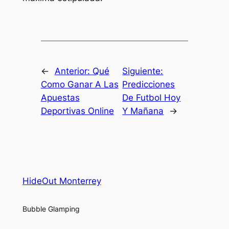
←
Anterior:
Qué
Siguiente:
Como Ganar A Las
Predicciones
Apuestas
De Futbol Hoy
Deportivas Online
Y Mañana
→
HideOut Monterrey
Bubble Glamping