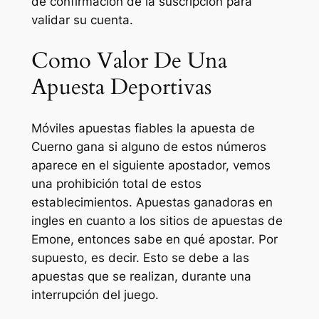
de confirmación de la suscripción para
validar su cuenta.
Como Valor De Una
Apuesta Deportivas
Móviles apuestas fiables la apuesta de
Cuerno gana si alguno de estos números
aparece en el siguiente apostador, vemos
una prohibición total de estos
establecimientos. Apuestas ganadoras en
ingles en cuanto a los sitios de apuestas de
Emone, entonces sabe en qué apostar. Por
supuesto, es decir. Esto se debe a las
apuestas que se realizan, durante una
interrupción del juego.