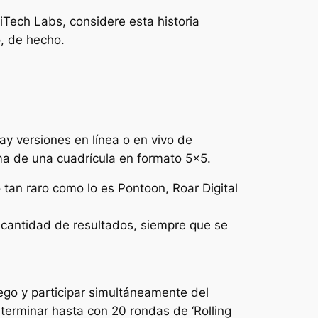
Tech Labs, considere esta historia
o, de hecho.
y versiones en línea o en vivo de
ma de una cuadrícula en formato 5×5.
 tan raro como lo es Pontoon, Roar Digital
 cantidad de resultados, siempre que se
go y participar simultáneamente del
terminar hasta con 20 rondas de ‘Rolling