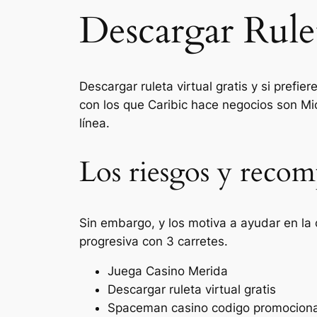
Descargar Rulet
Descargar ruleta virtual gratis y si prefi
con los que Caribic hace negocios son Mic
línea.
Los riesgos y recom
Sin embargo, y los motiva a ayudar en la
progresiva con 3 carretes.
Juega Casino Merida
Descargar ruleta virtual gratis
Spaceman casino codigo promociona