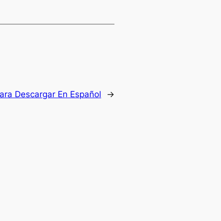
ara Descargar En Español
→