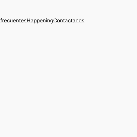
 frecuentes
Happening
Contactanos