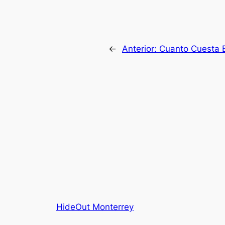
←
Anterior:
Cuanto Cuesta E
HideOut Monterrey