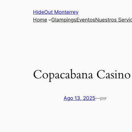
Saltar
HideOut Monterrey
al
Home
Glampings
Eventos
Nuestros Servi
contenido
Copacabana Casino 
Ago 13, 2025
—
por