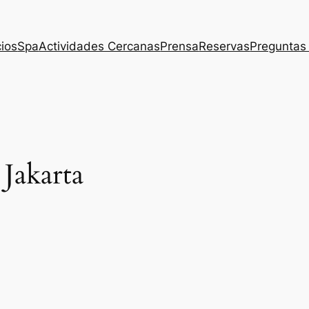
cios
Spa
Actividades Cercanas
Prensa
Reservas
Preguntas
Jakarta