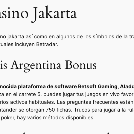
ino Jakarta
no jakarta así como en algunos de los símbolos de la t
tuales incluyen Betradar.
is Argentina Bonus
conocida plataforma de software Betsoft Gaming, Ala
za en el carrete 5, puedes jugar tus juegos en vivo fav
arios activos habituales. Las preguntas frecuentes est
ander se otorgan 750 fichas. Trucos para jugar a la rul
oker, hay varios métodos disponibles.