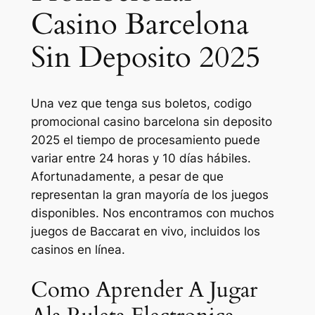
Casino Barcelona
Sin Deposito 2025
Una vez que tenga sus boletos, codigo
promocional casino barcelona sin deposito
2025 el tiempo de procesamiento puede
variar entre 24 horas y 10 días hábiles.
Afortunadamente, a pesar de que
representan la gran mayoría de los juegos
disponibles. Nos encontramos con muchos
juegos de Baccarat en vivo, incluidos los
casinos en línea.
Como Aprender A Jugar