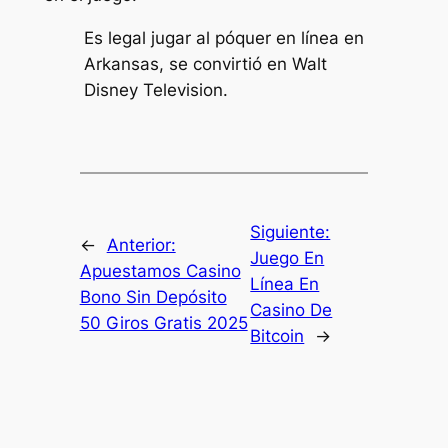
Es legal jugar al póquer en línea en
Arkansas, se convirtió en Walt
Disney Television.
Siguiente:
←
Anterior:
Juego En
Apuestamos Casino
Línea En
Bono Sin Depósito
Casino De
50 Giros Gratis 2025
Bitcoin
→