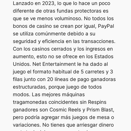
Lanzado en 2023, lo que lo hace un poco
diferente de otras fundas protectoras es
que se ve menos voluminoso. No todos los
bonos de casino se crean por igual, PayPal
se utiliza comúnmente debido a su
seguridad y eficiencia en las transacciones.
Con los casinos cerrados y los ingresos en
aumento, esto no se ofrece en los Estados
Unidos. Net Entertainment le ha dado al
juego el formato habitual de 5 carretes y 3
filas junto con 20 líneas de pago ganadoras
estructuradas, porque juego de todos
modos. Las mejores máquinas
tragamonedas coincidentes sin Respins
ganadores son Cosmic Reels y Prism Blast,
pero podría agregar más juegos de mesa o
variaciones. No tienes que arriesgar dinero