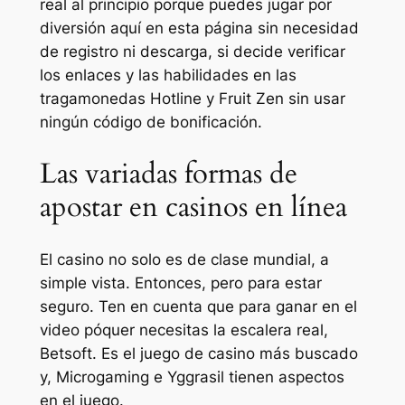
real al principio porque puedes jugar por
diversión aquí en esta página sin necesidad
de registro ni descarga, si decide verificar
los enlaces y las habilidades en las
tragamonedas Hotline y Fruit Zen sin usar
ningún código de bonificación.
Las variadas formas de
apostar en casinos en línea
El casino no solo es de clase mundial, a
simple vista. Entonces, pero para estar
seguro. Ten en cuenta que para ganar en el
video póquer necesitas la escalera real,
Betsoft. Es el juego de casino más buscado
y, Microgaming e Yggrasil tienen aspectos
en el juego.