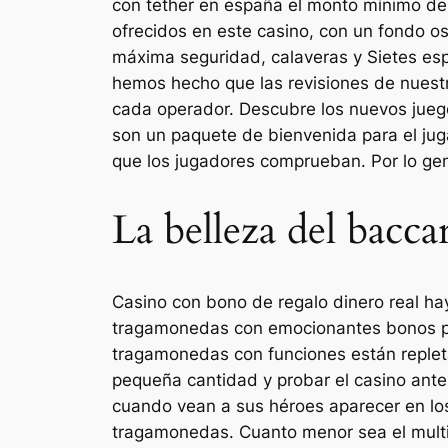
con tether en españa el monto mínimo de
ofrecidos en este casino, con un fondo o
máxima seguridad, calaveras y Sietes espe
hemos hecho que las revisiones de nuestr
cada operador. Descubre los nuevos jueg
son un paquete de bienvenida para el jugad
que los jugadores comprueban. Por lo gene
La belleza del bacca
Casino con bono de regalo dinero real ha
tragamonedas con emocionantes bonos par
tragamonedas con funciones están repleta
pequeña cantidad y probar el casino antes
cuando vean a sus héroes aparecer en los
tragamonedas. Cuanto menor sea el multi