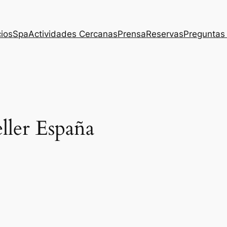
cios
Spa
Actividades Cercanas
Prensa
Reservas
Preguntas
ller España