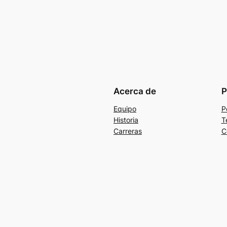
Acerca de
P
Equipo
P
Historia
T
Carreras
C