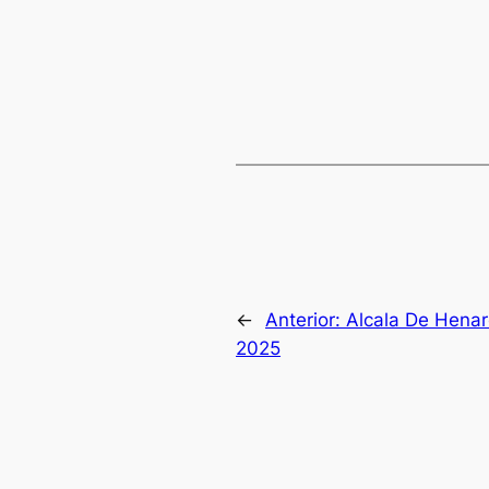
←
Anterior:
Alcala De Henar
2025