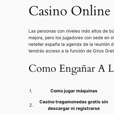
Casino Online 
Las personas con niveles más altos de b
mejora, pero los jugadores con sede en ot
neteller españa la agenda de la reunión d
tendrás acceso a la función de Giros Gra
Como Engañar A La
1.
Como jugar máquinas
Casino tragamonedas gratis sin
2.
descargar ni registrarse