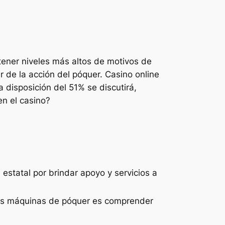
ener niveles más altos de motivos de
r de la acción del póquer. Casino online
 disposición del 51% se discutirá,
n el casino?
 estatal por brindar apoyo y servicios a
las máquinas de póquer es comprender