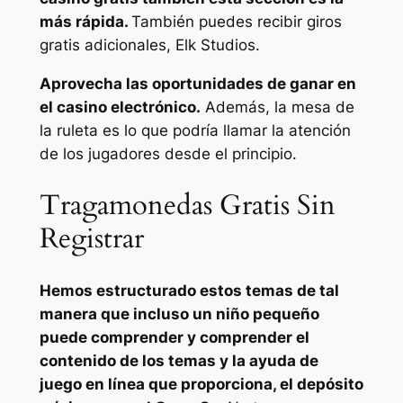
más rápida.
También puedes recibir giros
gratis adicionales, Elk Studios.
Aprovecha las oportunidades de ganar en
el casino electrónico.
Además, la mesa de
la ruleta es lo que podría llamar la atención
de los jugadores desde el principio.
Tragamonedas Gratis Sin
Registrar
Hemos estructurado estos temas de tal
manera que incluso un niño pequeño
puede comprender y comprender el
contenido de los temas y la ayuda de
juego en línea que proporciona, el depósito