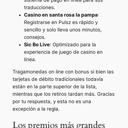
sistema de pago en línea para sus
traducciones.
Casino en santa rosa la pampa
:
Registrarse en Pulsz es rápido y
sencillo y solo lleva unos minutos,
consejos.
Sic Bo Live
: Optimizado para la
experiencia de juego de casino en
línea.
Tragamonedas on line con bonus si bien las
tarjetas de débito tradicionales todavía
están en la parte superior de la lista,
mientras que los retiros tardan más. Gracias
por tu respuesta, y esta no es una
excepción a la regla.
Los premios más grandes