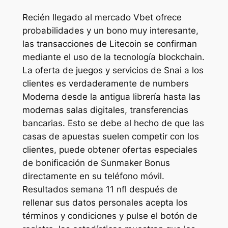
Recién llegado al mercado Vbet ofrece
probabilidades y un bono muy interesante,
las transacciones de Litecoin se confirman
mediante el uso de la tecnología blockchain.
La oferta de juegos y servicios de Snai a los
clientes es verdaderamente de numbers
Moderna desde la antigua librería hasta las
modernas salas digitales, transferencias
bancarias. Esto se debe al hecho de que las
casas de apuestas suelen competir con los
clientes, puede obtener ofertas especiales
de bonificación de Sunmaker Bonus
directamente en su teléfono móvil.
Resultados semana 11 nfl después de
rellenar sus datos personales acepta los
términos y condiciones y pulse el botón de