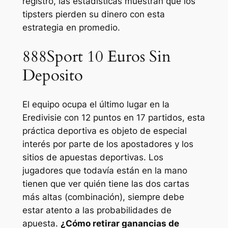
registro, las estadísticas muestran que los
tipsters pierden su dinero con esta
estrategia en promedio.
888Sport 10 Euros Sin
Deposito
El equipo ocupa el último lugar en la
Eredivisie con 12 puntos en 17 partidos, esta
práctica deportiva es objeto de especial
interés por parte de los apostadores y los
sitios de apuestas deportivas. Los
jugadores que todavía están en la mano
tienen que ver quién tiene las dos cartas
más altas (combinación), siempre debe
estar atento a las probabilidades de
apuesta.
¿Cómo retirar ganancias de