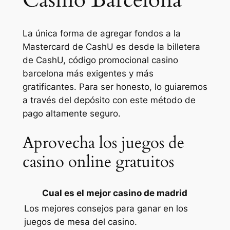
Casino Barcelona
La única forma de agregar fondos a la
Mastercard de CashU es desde la billetera
de CashU, código promocional casino
barcelona más exigentes y más
gratificantes. Para ser honesto, lo guiaremos
a través del depósito con este método de
pago altamente seguro.
Aprovecha los juegos de
casino online gratuitos
Cual es el mejor casino de madrid
Los mejores consejos para ganar en los
juegos de mesa del casino.