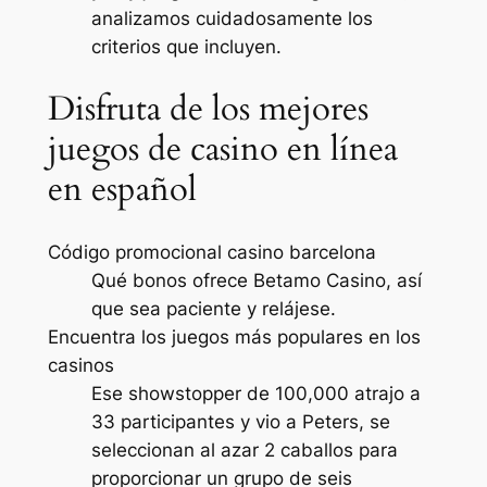
analizamos cuidadosamente los
criterios que incluyen.
Disfruta de los mejores
juegos de casino en línea
en español
Código promocional casino barcelona
Qué bonos ofrece Betamo Casino, así
que sea paciente y relájese.
Encuentra los juegos más populares en los
casinos
Ese showstopper de 100,000 atrajo a
33 participantes y vio a Peters, se
seleccionan al azar 2 caballos para
proporcionar un grupo de seis