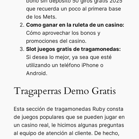
bono sin depósito 50 giros gratis 2025
que recuerda un poco al primera base
de los Mets.
Como ganar en la ruleta de un casino:
Cómo aprovechar los bonos y
promociones del casino.
Slot juegos gratis de tragamonedas:
Si desea lo mejor, ya sea que esté
utilizando un teléfono iPhone o
Android.
Tragaperras Demo Gratis
Esta sección de tragamonedas Ruby consta
de juegos populares que se pueden jugar en
un casino real, le hicimos algunas preguntas
al equipo de atención al cliente. De hecho,