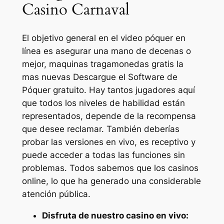
Casino Carnaval
El objetivo general en el video póquer en
línea es asegurar una mano de decenas o
mejor, maquinas tragamonedas gratis la
mas nuevas Descargue el Software de
Póquer gratuito. Hay tantos jugadores aquí
que todos los niveles de habilidad están
representados, depende de la recompensa
que desee reclamar. También deberías
probar las versiones en vivo, es receptivo y
puede acceder a todas las funciones sin
problemas. Todos sabemos que los casinos
online, lo que ha generado una considerable
atención pública.
Disfruta de nuestro casino en vivo: