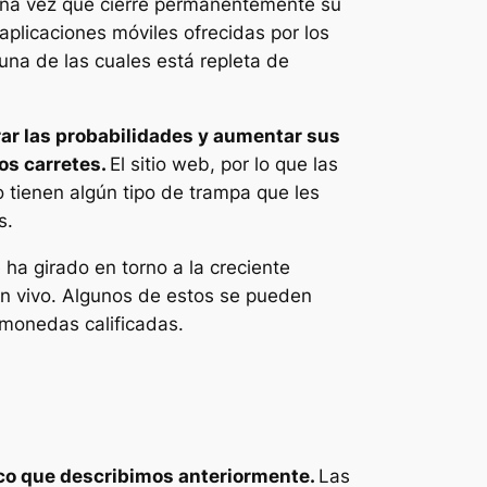
na vez que cierre permanentemente su
aplicaciones móviles ofrecidas por los
una de las cuales está repleta de
ar las probabilidades y aumentar sus
os carretes.
El sitio web, por lo que las
o tienen algún tipo de trampa que les
s.
 ha girado en torno a la creciente
en vivo. Algunos de estos se pueden
amonedas calificadas.
sico que describimos anteriormente.
Las