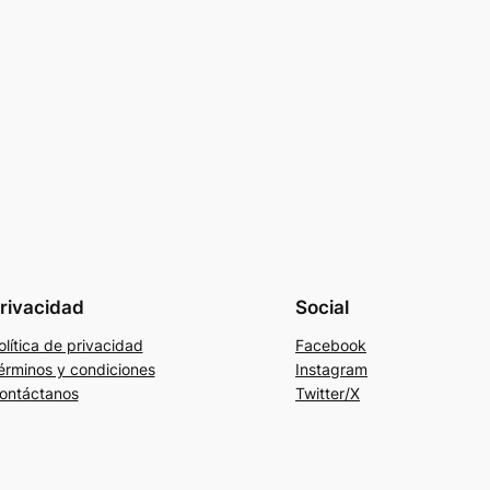
rivacidad
Social
olítica de privacidad
Facebook
érminos y condiciones
Instagram
ontáctanos
Twitter/X