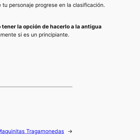
tu personaje progrese en la clasificación.
tener la opción de hacerlo a la antigua
mente si es un principiante.
Maquinitas Tragamonedas
→