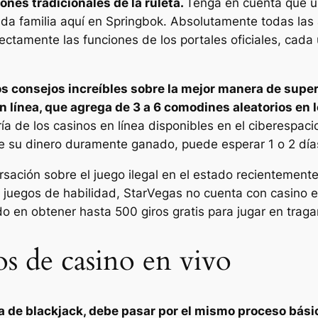
nes tradicionales de la ruleta.
Tenga en cuenta que u
nda familia aquí en Springbok. Absolutamente todas las 
ctamente las funciones de los portales oficiales, cada 
s consejos increíbles sobre la mejor manera de super
 línea, que agrega de 3 a 6 comodines aleatorios en l
ía de los casinos en línea disponibles en el ciberespaci
e su dinero duramente ganado, puede esperar 1 o 2 día
sación sobre el juego ilegal en el estado recientemente
 juegos de habilidad, StarVegas no cuenta con casino 
do en obtener hasta 500 giros gratis para jugar en trag
os de casino en vivo
gia de blackjack, debe pasar por el mismo proceso bá