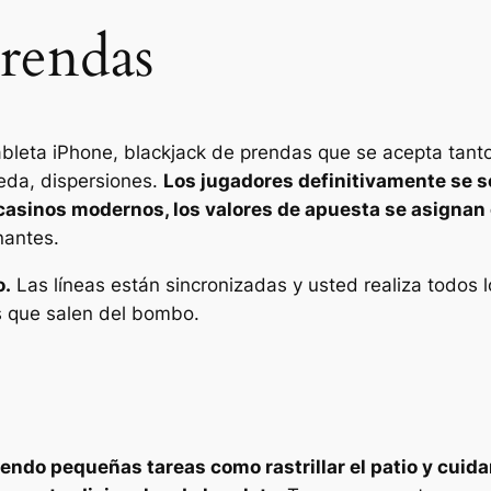
rendas
ableta iPhone, blackjack de prendas que se acepta tant
veda, dispersiones.
Los jugadores definitivamente se s
asinos modernos, los valores de apuesta se asignan c
nantes.
o.
Las líneas están sincronizadas y usted realiza todos 
as que salen del bombo.
endo pequeñas tareas como rastrillar el patio y cuid