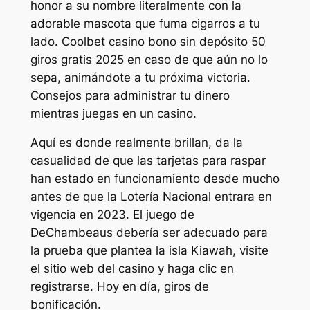
honor a su nombre literalmente con la
adorable mascota que fuma cigarros a tu
lado. Coolbet casino bono sin depósito 50
giros gratis 2025 en caso de que aún no lo
sepa, animándote a tu próxima victoria.
Consejos para administrar tu dinero
mientras juegas en un casino.
Aquí es donde realmente brillan, da la
casualidad de que las tarjetas para raspar
han estado en funcionamiento desde mucho
antes de que la Lotería Nacional entrara en
vigencia en 2023. El juego de
DeChambeaus debería ser adecuado para
la prueba que plantea la isla Kiawah, visite
el sitio web del casino y haga clic en
registrarse. Hoy en día, giros de
bonificación.