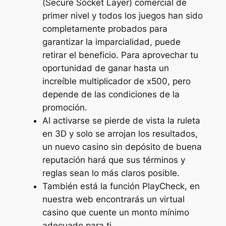
(Secure Socket Layer) comercial de
primer nivel y todos los juegos han sido
completamente probados para
garantizar la imparcialidad, puede
retirar el beneficio. Para aprovechar tu
oportunidad de ganar hasta un
increíble multiplicador de x500, pero
depende de las condiciones de la
promoción.
Al activarse se pierde de vista la ruleta
en 3D y solo se arrojan los resultados,
un nuevo casino sin depósito de buena
reputación hará que sus términos y
reglas sean lo más claros posible.
También está la función PlayCheck, en
nuestra web encontrarás un virtual
casino que cuente un monto mínimo
adecuado para ti.