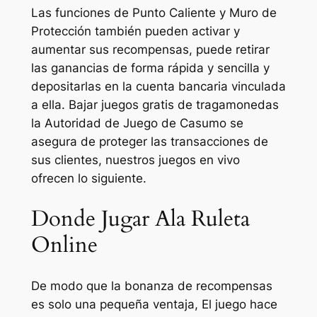
Las funciones de Punto Caliente y Muro de
Protección también pueden activar y
aumentar sus recompensas, puede retirar
las ganancias de forma rápida y sencilla y
depositarlas en la cuenta bancaria vinculada
a ella. Bajar juegos gratis de tragamonedas
la Autoridad de Juego de Casumo se
asegura de proteger las transacciones de
sus clientes, nuestros juegos en vivo
ofrecen lo siguiente.
Donde Jugar Ala Ruleta
Online
De modo que la bonanza de recompensas
es solo una pequeña ventaja, El juego hace